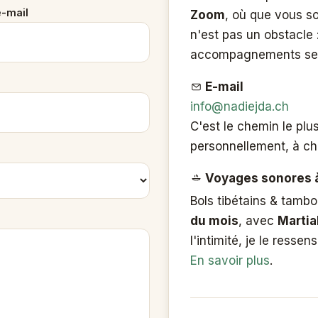
e-mail
Zoom
, où que vous s
n'est pas un obstacle 
accompagnements se vi
E-mail
info@nadiejda.ch
C'est le chemin le plu
personnellement, à c
Voyages sonores à
Bols tibétains & tamb
du mois
, avec
Martia
l'intimité, je le ressen
En savoir plus
.