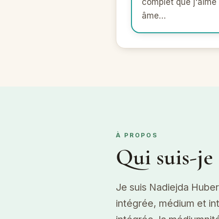
complet que j'aime 
âme…
À PROPOS
Qui suis-je 
Je suis Nadiejda Hube
intégrée, médium et i