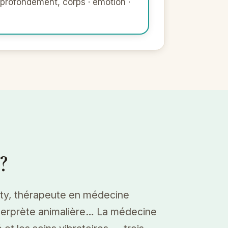
profondément, corps · émotion ·
?
rty, thérapeute en médecine
nterprète animalière… La médecine