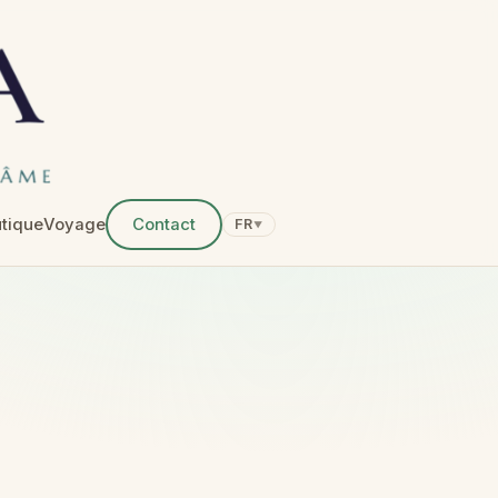
tique
Voyage
Contact
FR
▼