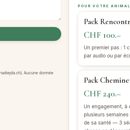
POUR VOTRE ANIMAL
Pack Rencont
CHF 100.–
Un premier pas : 1
par audio ou par éc
@nadiejda.ch). Aucune donnée
Pack Chemin
CHF 240.–
Un engagement, à d
plusieurs semaines
de sa santé — 3 sé