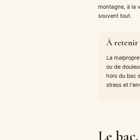
montagne, à la v
souvent tout.
À retenir
La malpropret
ou de douleur
hors du bac e
stress et l'e
Le bac,