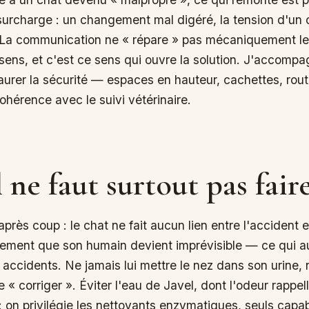
 surcharge : un changement mal digéré, la tension d'un 
 La communication ne « répare » pas mécaniquement l
e sens, et c'est ce sens qui ouvre la solution. J'accompa
taurer la sécurité — espaces en hauteur, cachettes, rou
ohérence avec le suivi vétérinaire.
l ne faut surtout pas fair
près coup : le chat ne fait aucun lien entre l'accident e
lement que son humain devient imprévisible — ce qui 
 accidents. Ne jamais lui mettre le nez dans son urine,
e « corriger ». Éviter l'eau de Javel, dont l'odeur rappelle
on privilégie les nettoyants enzymatiques, seuls capab