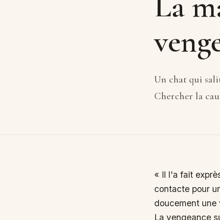
La ma
veng
Un chat qui sali
Chercher la cau
« Il l'a fait exp
contacte pour un 
doucement une vé
La vengeance su