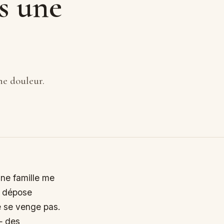
s une
ne douleur.
une famille me
je dépose
e se venge pas.
— des