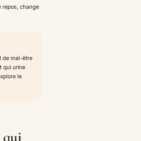
de repos, change
l de mal-être
 qui urine
xplore le
 qui