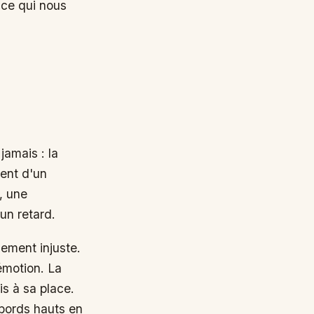
jamais : la
vent d'un
, une
un retard.
ement injuste.
'émotion. La
s à sa place.
ebords hauts en