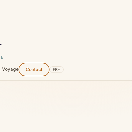
Voyage
Contact
FR
▼