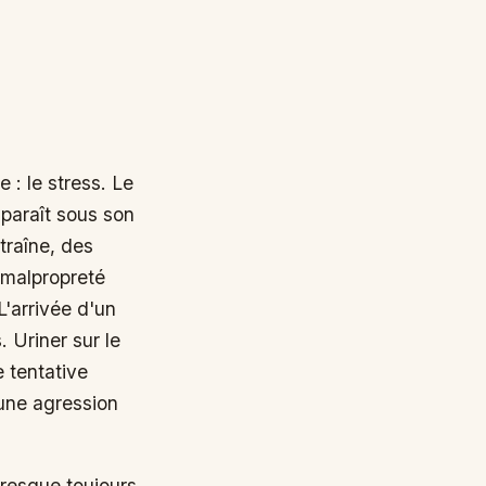
e : le stress. Le
y paraît sous son
traîne, des
 malpropreté
L'arrivée d'un
 Uriner sur le
e tentative
 une agression
presque toujours