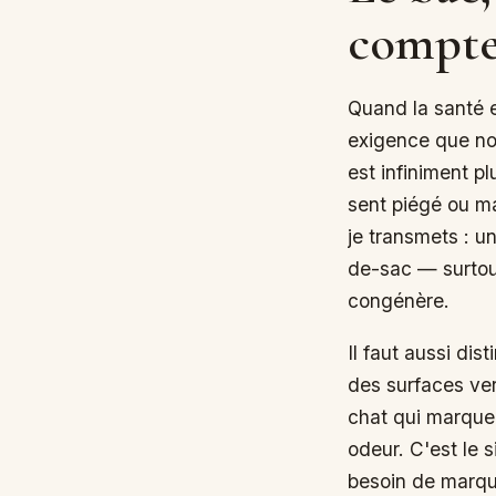
compte
Quand la santé es
exigence que no
est infiniment pl
sent piégé ou ma
je transmets : u
de-sac — surtout
congénère.
Il faut aussi di
des surfaces ver
chat qui marque
odeur. C'est le 
besoin de marqu