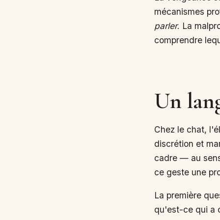
mécanismes profo
parler
. La malpr
comprendre lequ
Un lang
Chez le chat, l'é
discrétion et ma
cadre — au sens 
ce geste une pro
La première ques
qu'est-ce qui a
déplacé : le mon