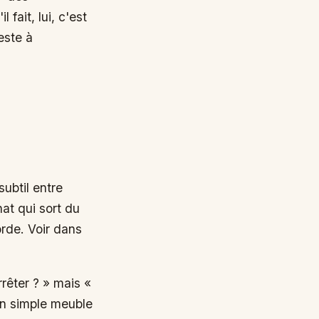
ait, lui, c'est
este à
subtil entre
hat qui sort du
rde. Voir dans
rêter ? » mais «
un simple meuble
 ce qui nous