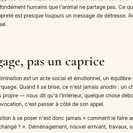
ndément humains que l'animal ne partage pas. Ce qu'il f
opreté est presque toujours un message de détresse. R
el.
age, pas un caprice
limination est un acte social et émotionnel, un équilibre 
rquage. Quand il se brise, ce n'est jamais anodin : un c
propre — nous dit qu'à l'intérieur, quelque chose débo
vocation, c'est passer à côté de son appel.
tion à se poser n'est donc jamais « comment le faire ar
 changé ? ». Déménagement, nouvel arrivant, travaux, 
de du chat est un monde d'habitudes et de repères, et