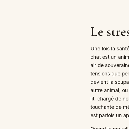
Le stre
Une fois la santé
chat est un anima
air de souverain
tensions que per
devient la soupa
autre animal, ou
lit, chargé de no
touchante de mêl
est parfois un ap
Quand je me reli