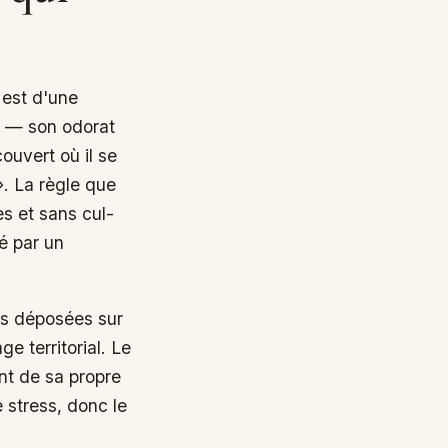
t est d'une
t — son odorat
couvert où il se
». La règle que
es et sans cul-
é par un
tés déposées sur
 territorial. Le
nt de sa propre
 stress, donc le