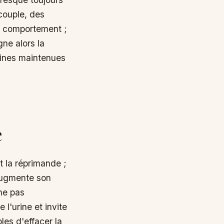
couple, des
e comportement ;
gne alors la
tines maintenues
e
t la réprimande ;
augmente son
 ne pas
 l'urine et invite
les d'effacer la