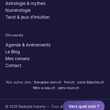
Astrologie & mythes
Numérologie
Tarot & jeux d'intuition
Découvrir
Agenda & événements
Le Blog
Mes romans
Contact
Nos autres sites :
therapies-sion.ch
·
frmi.ch
·
zone-blanche.ch
·
filtre-a-eau.ch
·
astro-love.ch
Vers quel soin ?
©
2026
Nadiejda Huberty — Tous droits réservés.